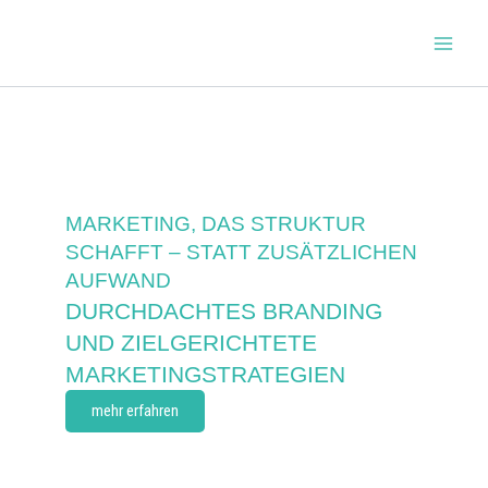
Zum
Inhalt
springen
MARKETING, DAS STRUKTUR
SCHAFFT – STATT ZUSÄTZLICHEN
AUFWAND
DURCHDACHTES BRANDING
UND ZIELGERICHTETE
MARKETINGSTRATEGIEN
mehr erfahren
Ich helfe mittelständischen Unternehmen dabei, ihr
Markenbild zu verjüngen oder zu professionalisieren und