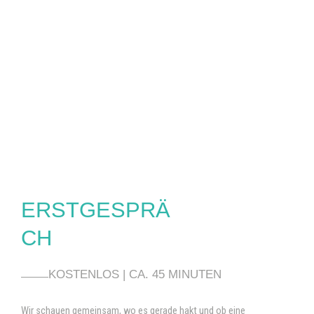
Meine Aufgabe ist es, Marketing zu ordnen, zu strukturieren
und strategisch auszurichten – damit Maßnahmen sinnvoll
ineinandergreifen.
Strategie und Design kommen bei mir aus
einer Hand. Das erspart Reibungsverluste und sorgt
dafür,
dass das, was strategisch gedacht wurde, auch visuell
so wirkt.
ERSTGESPRÄ
CH
KOSTENLOS | CA. 45 MINUTEN
Wir schauen gemeinsam, wo es gerade hakt und ob eine