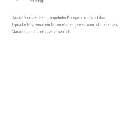
es bringt.
Das ist kein Zeichen mangelnder Kompetenz. Es ist das
typische Bild, wenn ein Unternehmen gewachsen ist – aber das
Marketing nicht mitgewachsen ist.
STRATEGISCHE
KLARHEIT S
TATT
AKTIONISMUS
Ich arbeite nicht als klassische Agentur und nicht als als
Berater, der ein Konzept abliefert und geht. Sondern als
jemand, der sich wirklich reindenkt – in das Unternehmen, die
Zielgruppe, die Entscheider –
und daraus etwas baut, das im
Alltag tatsächlich funktioniert.